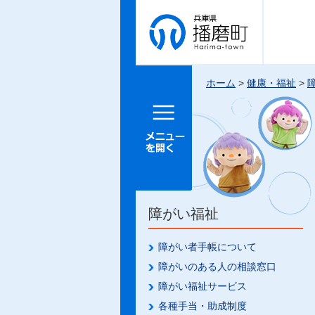
兵庫県 播
磨町
ホーム
>
健康・福祉
>
メニュー
を開く
障がい福祉
障がい者手帳について
障がいのある人の相談窓口
障がい福祉サービス
各種手当・助成制度