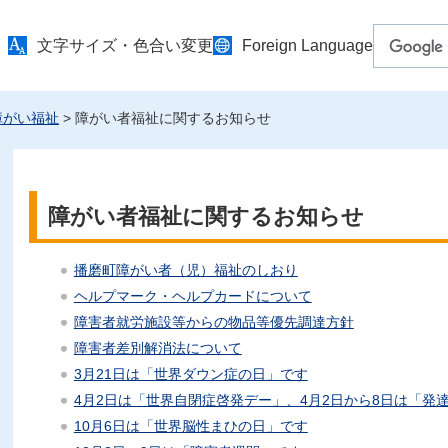
文字サイズ・色合い変更
Foreign Language
障がい福祉
> 障がい者福祉に関するお知らせ
障がい者福祉に関するお知らせ
播磨町障がい者（児）福祉のしおり
ヘルプマーク・ヘルプカードについて
障害者就労施設等からの物品等優先調達方針
障害者差別解消法について
3月21日は「世界ダウン症の日」です
4月2日は「世界自閉症啓発デー」、4月2日から8日は「発
10月6日は「世界脳性まひの日」です