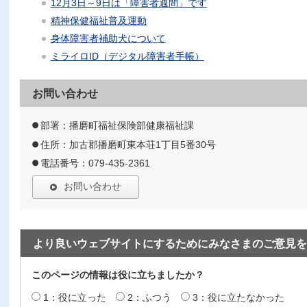
12月3日～9日は「障害者週間」です
精神保健福祉普及運動
身体障害者補助犬について
ミライロID（デジタル障害者手帳）
お問い合わせ
部署：播磨町福祉保険部健康福祉課
住所：加古郡播磨町東本荘1丁目5番30号
電話番号：079-435-2361
お問い合わせ
より良いウェブサイトにするためにみなさまのご意見を
このページの情報は役に立ちましたか？
1：役に立った
2：ふつう
3：役に立たなかった