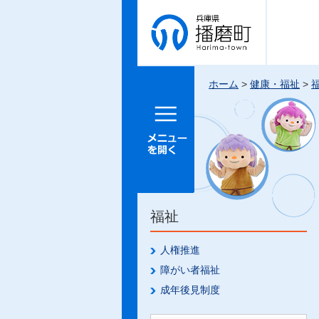
兵庫県 播
磨町
ホーム
>
健康・福祉
>
メニュー
を開く
福祉
人権推進
障がい者福祉
成年後見制度