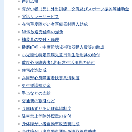
声の広報
障がい者（児）外出訓練、交流及びスポーツ振興等補助金
電話リレーサービス
在宅重度障がい者医療器材購入助成
NHK放送受信料の減免
補装具の交付・修理
播磨町軽・中度難聴児補聴器購入費等の助成
小児慢性特定疾病児童日常生活用具の給付
重度心身障害者(児)日常生活用具の給付
住宅改造助成
兵庫県心身障害者扶養共済制度
更生援護補助金
手当などの支給
交通費の割引など
兵庫ゆずりあい駐車場制度
駐車禁止等除外標章の交付
身体障がい者自動車改造費助成
身体障がい者自動車運転免許取得費助成