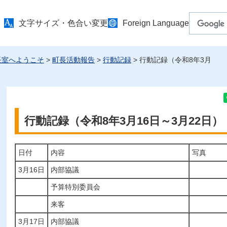
文字サイズ・色合い変更
Foreign Language
長室へようこそ
>
町長活動報告
>
行動記録
> 行動記録（令和8年3月
行動記録（令和8年3月16日～3月22日）
日付
内容
写真
3月16日
内部協議
予算特別委員会
来客
3月17日
内部協議