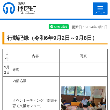
兵庫県 播磨
町
メニュー
更新日：2024年9月1日
行動記録（令和6年9月2日～9月8日）
日
内容
写真
付
9月
来客
2日
内部協議
タウンミーティング（南部子
育て支援センター）