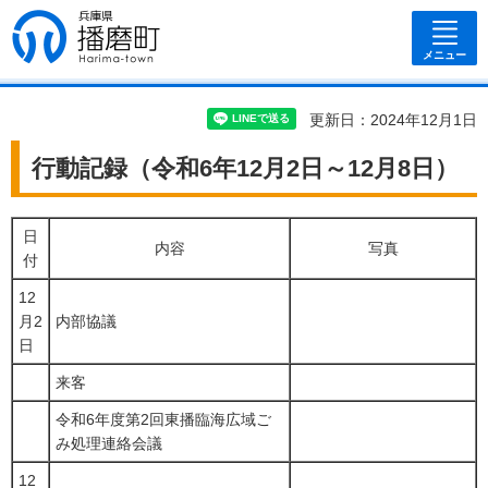
兵庫県 播磨
町
メニュー
更新日：2024年12月1日
行動記録（令和6年12月2日～12月8日）
日
内容
写真
付
12
月2
内部協議
日
来客
令和6年度第2回東播臨海広域ご
み処理連絡会議
12