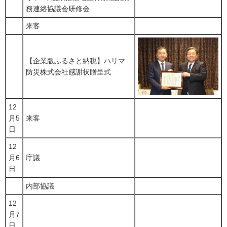
務連絡協議会研修会
来客
【企業版ふるさと納税】ハリマ
防災株式会社感謝状贈呈式
12
月5
来客
日
12
月6
庁議
日
内部協議
12
月7
日