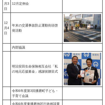
月3
12月定例会
日
12
年末の交通事故防止運動街頭啓
月4
発活動
日
内部協議
明治安田生命保険相互会社「私
の地元応援募金」感謝状贈呈式
令和6年度第3回播磨町子ども・
子育て会議
令和6年度東播磨地区行政相談業