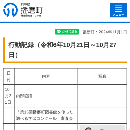
兵庫県 播磨
町
メニュー
更新日：2024年11月1日
行動記録（令和6年10月21日～10月27
日）
日
内容
写真
付
10
月2
内部協議
1日
「第15回播磨町図書館を使った
調べる学習コンクール」審査会