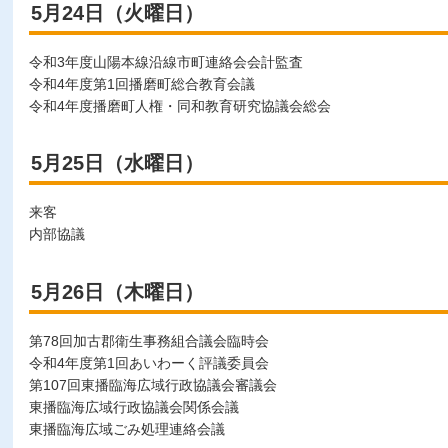
5月24日（火曜日）
令和3年度山陽本線沿線市町連絡会会計監査
令和4年度第1回播磨町総合教育会議
令和4年度播磨町人権・同和教育研究協議会総会
5月25日（水曜日）
来客
内部協議
5月26日（木曜日）
第78回加古郡衛生事務組合議会臨時会
令和4年度第1回あいわーく評議委員会
第107回東播臨海広域行政協議会審議会
東播臨海広域行政協議会関係会議
東播臨海広域ごみ処理連絡会議