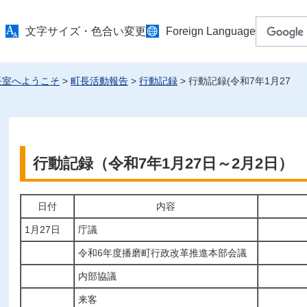
文字サイズ・色合い変更
Foreign Language
長室へようこそ
>
町長活動報告
>
行動記録
> 行動記録(令和7年1月27
行動記録（令和7年1月27日～2月2日）
日付
内容
1月27日
庁議
令和6年度播磨町行政改革推進本部会議
内部協議
来客