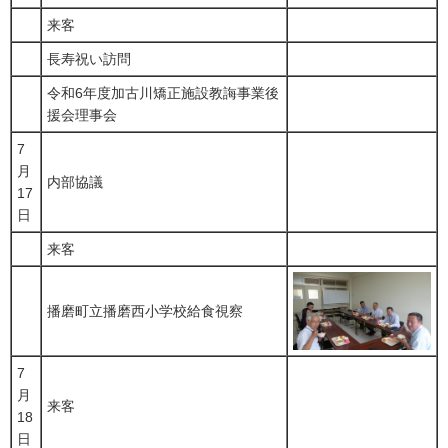
来客
長寿祝い訪問
令和6年度加古川矯正施設教誨事業後
援会理事会
7
月
内部協議
17
日
来客
播磨町立播磨西小学校給食視察
7
月
来客
18
日