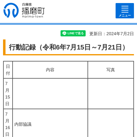
兵庫県 播磨
町
メニュー
更新日：2024年7月2日
行動記録（令和6年7月15日～7月21日）
日
内容
写真
付
7
月
15
日
7
月
内部協議
16
日