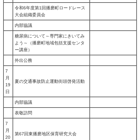
令和6年度第1回播磨町ロードレース
大会組織委員会
内部協議
糖尿病について～専門家にきいてみ
よう～（播磨町地域包括支援センタ
ー講座）
外出公務
7
月
夏の交通事故防止運動街頭啓発活動
19
日
内部協議
表敬訪問
7
月
第67回東播磨地区保育研究大会
20