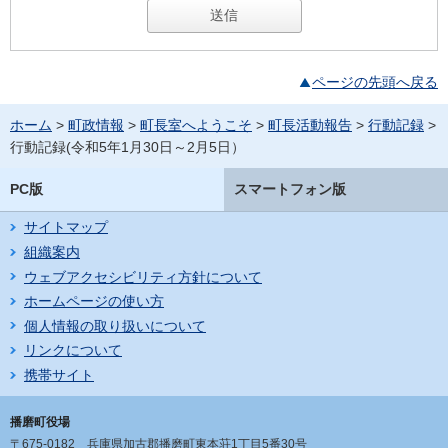
ページの先頭へ戻る
ホーム
>
町政情報
>
町長室へようこそ
>
町長活動報告
>
行動記録
>
行動記録(令和5年1月30日～2月5日）
PC版
スマートフォン版
サイトマップ
組織案内
ウェブアクセシビリティ方針について
ホームページの使い方
個人情報の取り扱いについて
リンクについて
携帯サイト
播磨町役場
〒675-0182
兵庫県加古郡播磨町東本荘1丁目5番30号