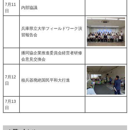
7月11
内部協議
日
兵庫県立大学フィールドワーク演
習報告会
播同協企業推進委員会経営者研修
会意見交換会
7月12
核兵器廃絶国民平和大行進
日
7月13
日