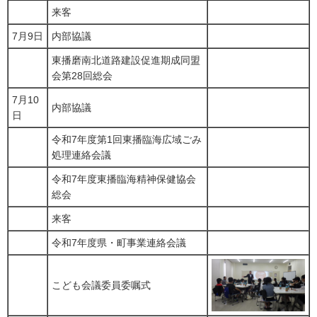
来客
7月9日
内部協議
東播磨南北道路建設促進期成同盟
会第28回総会
7月10
内部協議
日
令和7年度第1回東播臨海広域ごみ
処理連絡会議
令和7年度東播臨海精神保健協会
総会
来客
令和7年度県・町事業連絡会議
こども会議委員委嘱式