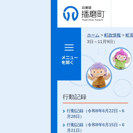
兵庫県 播
磨町
ホーム
>
町政情報
>
町
3日～11月9日）
メニュー
を開く
行動記録
行動記録（令和8年6月22日～6
月28日）
行動記録（令和8年6月15日～6
月21日）