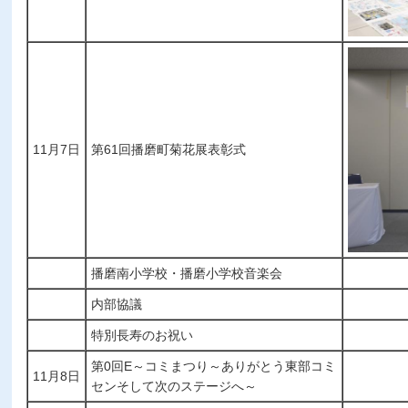
11月7日
第61回播磨町菊花展表彰式
播磨南小学校・播磨小学校音楽会
内部協議
特別長寿のお祝い
第0回E～コミまつり～ありがとう東部コミ
11月8日
センそして次のステージへ～