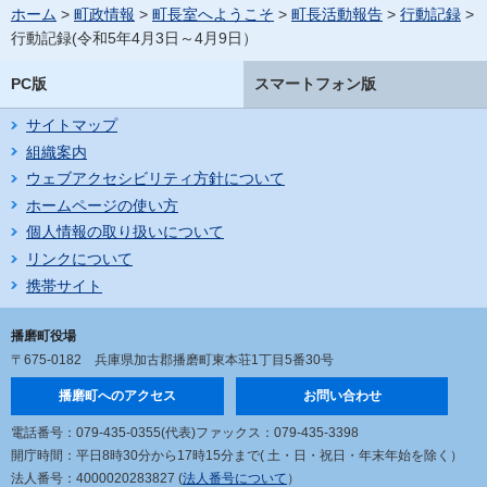
ホーム
>
町政情報
>
町長室へようこそ
>
町長活動報告
>
行動記録
>
行動記録(令和5年4月3日～4月9日）
PC版
スマートフォン版
サイトマップ
組織案内
ウェブアクセシビリティ方針について
ホームページの使い方
個人情報の取り扱いについて
リンクについて
携帯サイト
播磨町役場
〒675-0182
兵庫県加古郡播磨町東本荘1丁目5番30号
播磨町へのアクセス
お問い合わせ
電話番号：079-435-0355(代表)
ファックス：079-435-3398
開庁時間：平日8時30分から17時15分まで
( 土・日・祝日・年末年始を除く）
法人番号：4000020283827 (
法人番号について
）