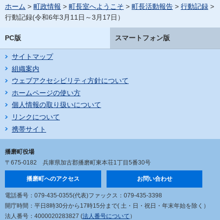
ホーム
>
町政情報
>
町長室へようこそ
>
町長活動報告
>
行動記録
>
行動記録(令和6年3月11日～3月17日）
PC版
スマートフォン版
サイトマップ
組織案内
ウェブアクセシビリティ方針について
ホームページの使い方
個人情報の取り扱いについて
リンクについて
携帯サイト
播磨町役場
〒675-0182
兵庫県加古郡播磨町東本荘1丁目5番30号
播磨町へのアクセス
お問い合わせ
電話番号：079-435-0355(代表)
ファックス：079-435-3398
開庁時間：平日8時30分から17時15分まで
( 土・日・祝日・年末年始を除く）
法人番号：4000020283827 (
法人番号について
）