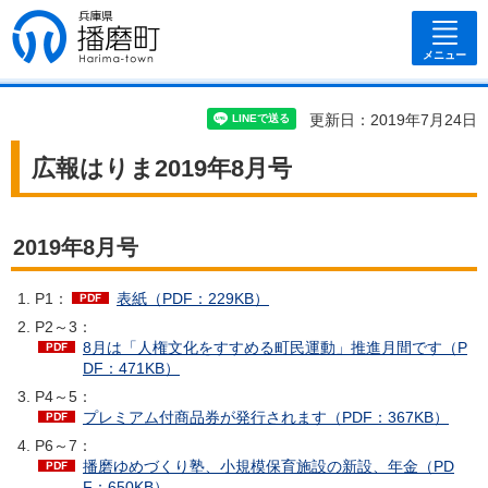
兵庫県 播磨
町
メニュー
更新日：2019年7月24日
広報はりま2019年8月号
2019年8月号
P1：
表紙（PDF：229KB）
P2～3：
8月は「人権文化をすすめる町民運動」推進月間です（P
DF：471KB）
P4～5：
プレミアム付商品券が発行されます（PDF：367KB）
P6～7：
播磨ゆめづくり塾、小規模保育施設の新設、年金（PD
F：650KB）