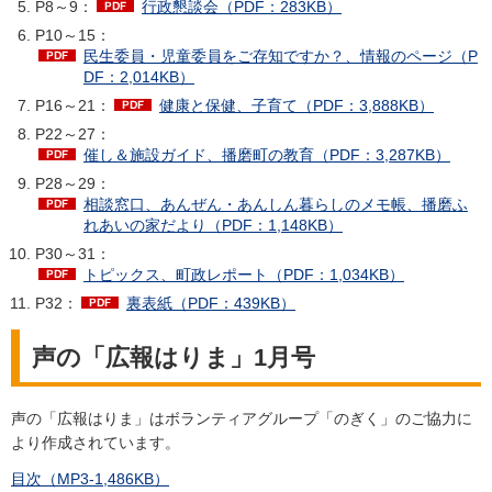
P8～9：
行政懇談会（PDF：283KB）
P10～15：
民生委員・児童委員をご存知ですか？、情報のページ（P
DF：2,014KB）
P16～21：
健康と保健、子育て（PDF：3,888KB）
P22～27：
催し＆施設ガイド、播磨町の教育（PDF：3,287KB）
P28～29：
相談窓口、あんぜん・あんしん暮らしのメモ帳、播磨ふ
れあいの家だより（PDF：1,148KB）
P30～31：
トピックス、町政レポート（PDF：1,034KB）
P32：
裏表紙（PDF：439KB）
声の「広報はりま」1月号
声の「広報はりま」はボランティアグループ「のぎく」のご協力に
より作成されています。
目次（MP3-1,486KB）