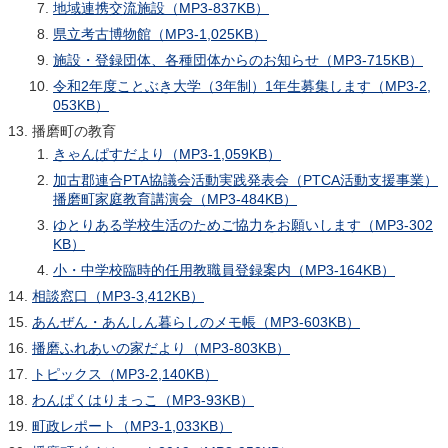
地域連携交流施設（MP3-837KB）
県立考古博物館（MP3-1,025KB）
施設・登録団体、各種団体からのお知らせ（MP3-715KB）
令和2年度ことぶき大学（3年制）1年生募集します（MP3-2,
053KB）
播磨町の教育
きゃんぱすだより（MP3-1,059KB）
加古郡連合PTA協議会活動実践発表会（PTCA活動支援事業）
播磨町家庭教育講演会（MP3-484KB）
ゆとりある学校生活のためご協力をお願いします（MP3-302
KB）
小・中学校臨時的任用教職員登録案内（MP3-164KB）
相談窓口（MP3-3,412KB）
あんぜん・あんしん暮らしのメモ帳（MP3-603KB）
播磨ふれあいの家だより（MP3-803KB）
トピックス（MP3-2,140KB）
わんぱくはりまっこ（MP3-93KB）
町政レポート（MP3-1,033KB）