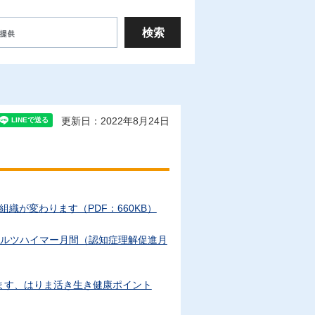
更新日：2022年8月24日
織が変わります（PDF：660KB）
アルツハイマー月間（認知症理解促進月
ます、はりま活き生き健康ポイント