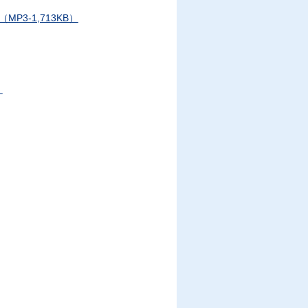
3-1,713KB）
）