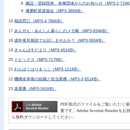
施設・登録団体、各種団体からのお知らせ（MP3-2,724K
播磨町茶道協会（MP3-385KB）
16.
相談窓口（MP3-4,786KB）
17.
あんぜん・あんしん暮らしのメモ帳（MP3-834KB）
18.
成年後見相談でお話しませんか？（MP3-955KB）
19.
きゃんぱすだより（MP3-451KB）
20.
トピックス（MP3-717KB）
21.
わんぱくはりまっこ（MP3-121KB）
22.
機構改革後の組織と担当業務（MP3-3,651KB）
23.
楽屋裏（MP3-341KB）
PDF形式のファイルをご覧いただく場合には、
要です。Adobe Acrobat Read
ら無料ダウンロードしてください。