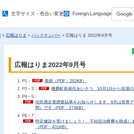
文字サイズ・色合い変更
Foreign Language
報
>
広報はりま
>
バックナンバー
> 広報はりま 2022年9月号
広報はりま2022年9月号
P1：
表紙（PDF：252KB）
P2～3：
播磨町長就任あいさつ、10月1日から役場の組
P4～5：
住民満足度調査結果をお知らせします、9月は世界
間）です（PDF：273KB）
P6～7：
特定健診を受けましょう！、不妊症治療費を助成し
（PDF：431KB）