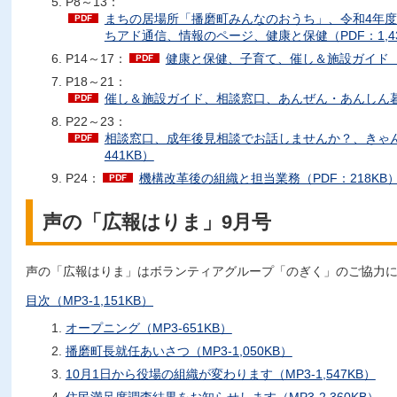
P8～13：
まちの居場所「播磨町みんなのおうち」、令和4年
ちアド通信、情報のページ、健康と保健（PDF：1,43
P14～17：
健康と保健、子育て、催し＆施設ガイド（PD
P18～21：
催し＆施設ガイド、相談窓口、あんぜん・あんしん暮ら
P22～23：
相談窓口、成年後見相談でお話しませんか？、きゃん
441KB）
P24：
機構改革後の組織と担当業務（PDF：218KB
声の「広報はりま」9月号
声の「広報はりま」はボランティアグループ「のぎく」のご協力
目次（MP3-1,151KB）
オープニング（MP3-651KB）
播磨町長就任あいさつ（MP3-1,050KB）
10月1日から役場の組織が変わります（MP3-1,547KB）
住民満足度調査結果をお知らせします（MP3-2,360KB）