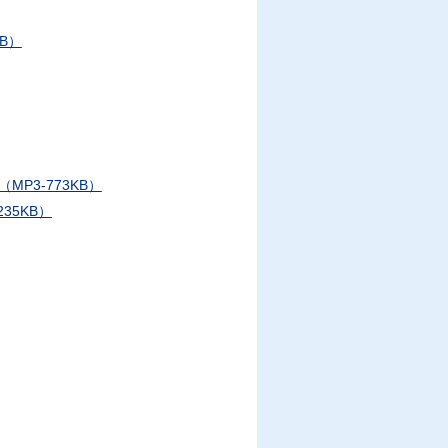
B）
P3-773KB）
35KB）