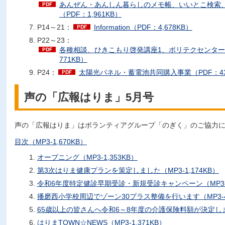
あんぜん・あんしん暮らしのメモ帳、いいとこ検索
（PDF：1,961KB）
P14～21：
Information（PDF：4,678KB）
P22～23：
各種相談、ひきこもり啓発講座1、ポリテクセンター
771KB）
P24：
太陽光パネル・蓄電池共同購入事業（PDF：43
声の「広報はりま」5月号
声の「広報はりま」はボランティアグループ「のぎく」のご協力
目次（MP3-1,670KB）
オープニング（MP3-1,353KB）
第3次はりま健康プランを策定しました（MP3-1,174KB）
令和6年度特定健診早期受診・新規受診キャンペーン（MP3-2,
播磨西小学校周辺でゾーン30プラス整備を行います（MP3-4
65歳以上の皆さんへ令和6～8年度の介護保険料額が決定しました
はりまTOWN☆NEWS（MP3-1,371KB）