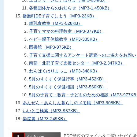
エコクリーンピアはりま（MP3-634KB）
各種団体からのお知らせ（MP3-1,450KB）
播磨町DE子育てしよう（MP3-23KB）
離乳食教室（MP3-528KB）
子育てママの料理教室（MP3-377KB）
ベビー親子体操教室（MP3-335KB）
図書館（MP3-975KB）
子育て支援に関するアンケート調査へのご協力をお願いしま
南部・北部子育て支援センター（MP3-2,347KB）
わんぱくはりまっこ（MP3-348KB）
5月のすくすく保健行事（MP3-452KB）
5月のすくすく保健相談（MP3-560KB）
5月の子育て・教育・子どものための相談（MP3-977KB
あんぜん・あんしん暮らしのメモ帳（MP3-908KB）
いいとこ検索（MP3-957KB）
楽屋裏（MP3-249KB）
PDF形式のファイルをご覧いただく場合には、