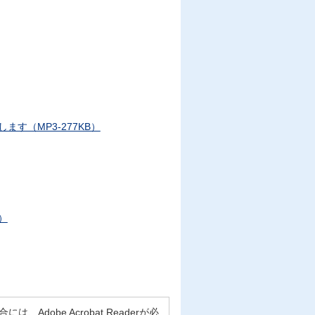
す（MP3-277KB）
）
Adobe Acrobat Readerが必