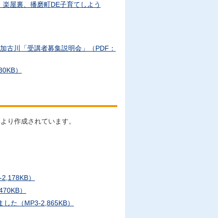
、楽屋裏、播磨町DE子育てしよう
加古川「受講者募集説明会」（PDF：
0KB）
により作成されています。
178KB）
70KB）
（MP3-2,865KB）