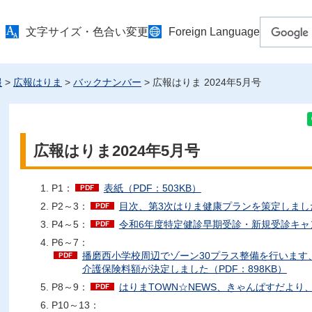
文字サイズ・色合い変更
Foreign Language
報
>
広報はりま
>
バックナンバー
> 広報はりま 2024年5月号
広報はりま2024年5月号
P1：
表紙（PDF：503KB）
P2～3：
目次、第3次はりま健康プランを策定しました（
P4～5：
令和6年度特定健診早期受診・新規受診キャン
P6～7：
播磨西小学校周辺でゾーン30プラス整備を行います、
介護保険料額が決定しました（PDF：898KB）
P8～9：
はりまTOWN☆NEWS、きゃんぱすだより、ま
P10～13：