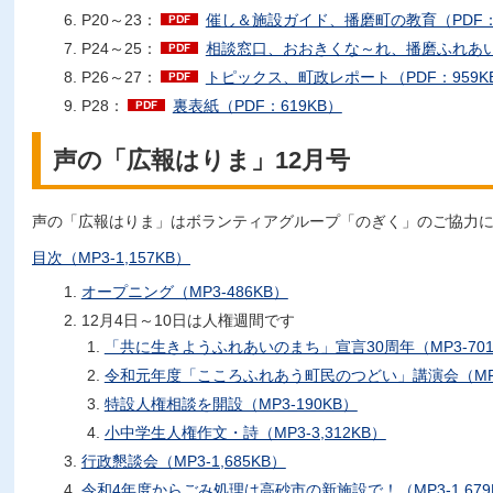
P20～23：
催し＆施設ガイド、播磨町の教育（PDF：3
P24～25：
相談窓口、おおきくな～れ、播磨ふれあいの家
P26～27：
トピックス、町政レポート（PDF：959K
P28：
裏表紙（PDF：619KB）
声の「広報はりま」12月号
声の「広報はりま」はボランティアグループ「のぎく」のご協力
目次（MP3-1,157KB）
オープニング（MP3-486KB）
12月4日～10日は人権週間です
「共に生きようふれあいのまち」宣言30周年（MP3-701
令和元年度「こころふれあう町民のつどい」講演会（MP3-
特設人権相談を開設（MP3-190KB）
小中学生人権作文・詩（MP3-3,312KB）
行政懇談会（MP3-1,685KB）
令和4年度からごみ処理は高砂市の新施設で！（MP3-1,679