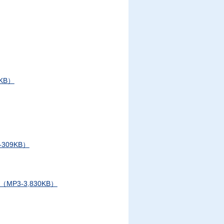
KB）
09KB）
3-3,830KB）