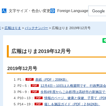
文字サイズ・色合い変更
Foreign Language
報
>
広報はりま
>
バックナンバー
> 広報はりま 2019年12月号
広報はりま2019年12月号
2019年12月号
P1：
表紙（PDF：208KB）
P2～5：
12月4日～10日は人権週間です、行政懇談会（
P6～9：
令和4年度からごみ処理は高砂市の新施設で！、
P10～13：
情報のページ、健康と保健、子育て（PDF：
P14～19：
催し＆施設ガイド（PDF：2,842KB）