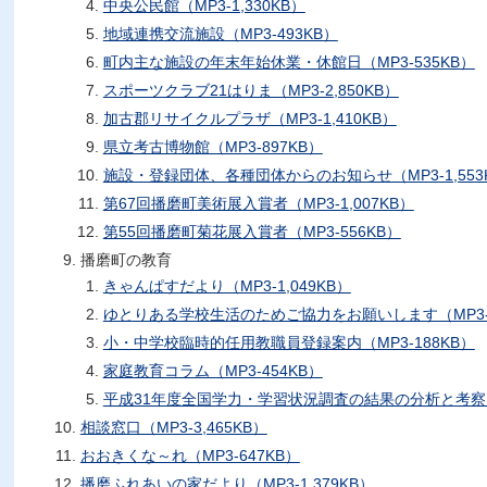
中央公民館（MP3-1,330KB）
地域連携交流施設（MP3-493KB）
町内主な施設の年末年始休業・休館日（MP3-535KB）
スポーツクラブ21はりま（MP3-2,850KB）
加古郡リサイクルプラザ（MP3-1,410KB）
県立考古博物館（MP3-897KB）
施設・登録団体、各種団体からのお知らせ（MP3-1,553
第67回播磨町美術展入賞者（MP3-1,007KB）
第55回播磨町菊花展入賞者（MP3-556KB）
播磨町の教育
きゃんぱすだより（MP3-1,049KB）
ゆとりある学校生活のためご協力をお願いします（MP3-3
小・中学校臨時的任用教職員登録案内（MP3-188KB）
家庭教育コラム（MP3-454KB）
平成31年度全国学力・学習状況調査の結果の分析と考察（MP
相談窓口（MP3-3,465KB）
おおきくな～れ（MP3-647KB）
播磨ふれあいの家だより（MP3-1,379KB）