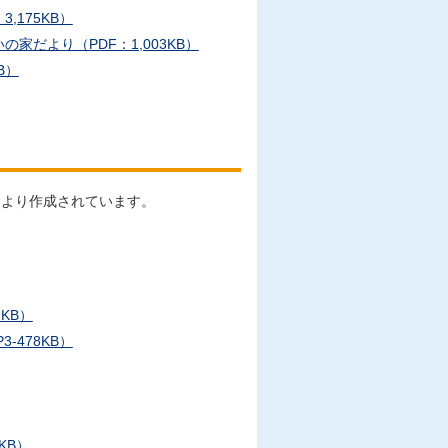
,175KB）
だより（PDF：1,003KB）
B）
により作成されています。
KB）
478KB）
KB）