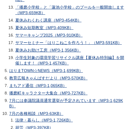
「播磨小学校」と「蓮池小学校」のプールを一般開放します
（MP3-659KB）
夏休みわくわく講座（MP3-454KB）
夏休み短期教室（MP3-409KB）
サマーキャンプ2025（MP3-910KB）
サマーセミナー「はりこねこを作ろう！」（MP3-591KB）
夏休みお助け工房（MP3-1,356KB）
小学生対象の環境学習リサイクル講座【夏休み特別編】を開
催します！（MP3-1,457KB）
はりまTOWN☆NEWS（MP3-1,699KB）
教育広報きゃんぱすだより（MP3-570KB）
まちアド通信（MP3-1,065KB）
播磨町キャラクター大集合（MP3-727KB）
7月には参議院議員通常選挙が予定されています（MP3-1,629K
B）
7月の各種相談（MP3-63KB）
法律・暮らし（MP3-1,726KB）
就労（MP3-397KB）