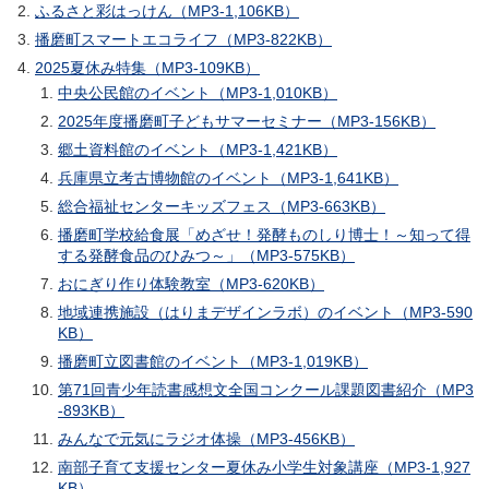
ふるさと彩はっけん（MP3-1,106KB）
播磨町スマートエコライフ（MP3-822KB）
2025夏休み特集（MP3-109KB）
中央公民館のイベント（MP3-1,010KB）
2025年度播磨町子どもサマーセミナー（MP3-156KB）
郷土資料館のイベント（MP3-1,421KB）
兵庫県立考古博物館のイベント（MP3-1,641KB）
総合福祉センターキッズフェス（MP3-663KB）
播磨町学校給食展「めざせ！発酵ものしり博士！～知って得
する発酵食品のひみつ～」（MP3-575KB）
おにぎり作り体験教室（MP3-620KB）
地域連携施設（はりまデザインラボ）のイベント（MP3-590
KB）
播磨町立図書館のイベント（MP3-1,019KB）
第71回青少年読書感想文全国コンクール課題図書紹介（MP3
-893KB）
みんなで元気にラジオ体操（MP3-456KB）
南部子育て支援センター夏休み小学生対象講座（MP3-1,927
KB）