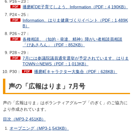
P16～23：
播磨町DE子育てしよう、Information（PDF：4,190KB）
P24～25：
Information、はりま健康づくりイベント（PDF：1,489K
B）
P26～27：
各種相談、（知的・発達、精神）障がい者相談員相談
「ぴあさろん」（PDF：852KB）
P28～29：
7月には参議院議員通常選挙が予定されています、はりま
TOWN☆NEWS（PDF：1,013KB）
P30：
播磨町キャラクター大集合（PDF：628KB）
声の「広報はりま」7月号
声の「広報はりま」はボランティアグループ「のぎく」のご協力に
より作成されています。
目次（MP3-2,451KB）
オープニング（MP3-1,543KB）