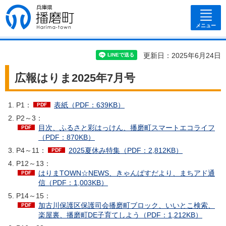
兵庫県 播磨
町
メニュー
更新日：2025年6月24日
広報はりま2025年7月号
P1：
表紙（PDF：639KB）
P2～3：
目次、ふるさと彩はっけん、播磨町スマートエコライフ
（PDF：870KB）
P4～11：
2025夏休み特集（PDF：2,812KB）
P12～13：
はりまTOWN☆NEWS、きゃんぱすだより、まちアド通
信（PDF：1,003KB）
P14～15：
加古川保護区保護司会播磨町ブロック、いいとこ検索、
楽屋裏、播磨町DE子育てしよう（PDF：1,212KB）