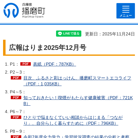
兵庫県 播磨
町
メニュー
更新日：2025年11月24日
広報はりま2025年12月号
P1：
表紙（PDF：787KB）
P2～3：
目次、ふるさと彩はっけん、播磨町スマートエコライフ
（PDF：1,035KB）
P4～5：
知っておきたい！喫煙がもたらす健康被害（PDF：721K
B）
P6～7：
ひとりで悩まなくていい相談からはじまる「つなが
り」、自分らしく暮らすために（PDF：796KB）
P8～9：
令和7年度全力学力・学習状況調査の結果の分析と考察