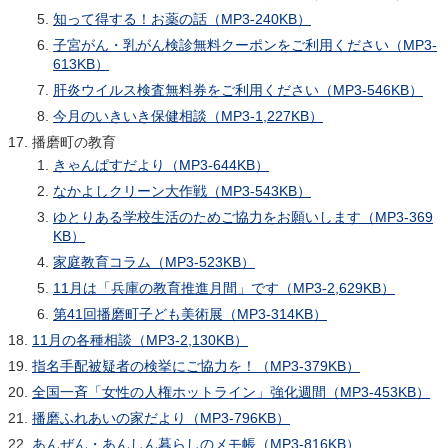
知って得する！お薬の話（MP3-240KB）
子宮がん・乳がん検診無料クーポンをご利用ください（MP3-
613KB）
肝炎ウイルス検査無料券をご利用ください（MP3-546KB）
今月のいきいき保健相談（MP3-1,227KB）
播磨町の教育
きゃんぱすだより（MP3-644KB）
なかよしクリーン大作戦（MP3-543KB）
ゆとりある学校生活のためご協力をお願いします（MP3-369
KB）
家庭教育コラム（MP3-523KB）
11月は「兵庫の教育推進月間」です（MP3-2,629KB）
第41回播磨町子ども美術展（MP3-314KB）
11月の各種相談（MP3-2,130KB）
指名手配被疑者の検挙にご協力を！（MP3-379KB）
全国一斉「女性の人権ホットライン」強化週間（MP3-453KB）
播磨ふれあいの家だより（MP3-796KB）
あんぜん・あんしん暮らしのメモ帳（MP3-816KB）