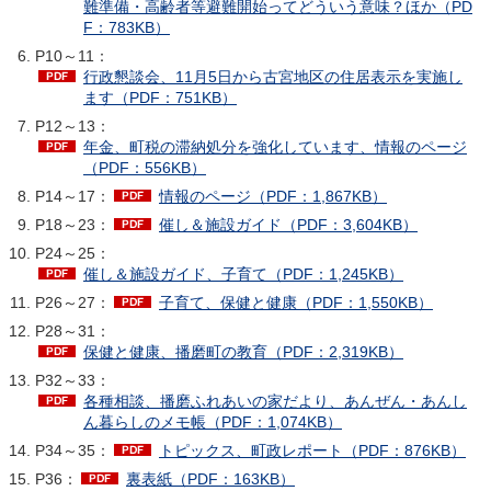
難準備・高齢者等避難開始ってどういう意味？ほか（PD
F：783KB）
P10～11：
行政懇談会、11月5日から古宮地区の住居表示を実施し
ます（PDF：751KB）
P12～13：
年金、町税の滞納処分を強化しています、情報のページ
（PDF：556KB）
P14～17：
情報のページ（PDF：1,867KB）
P18～23：
催し＆施設ガイド（PDF：3,604KB）
P24～25：
催し＆施設ガイド、子育て（PDF：1,245KB）
P26～27：
子育て、保健と健康（PDF：1,550KB）
P28～31：
保健と健康、播磨町の教育（PDF：2,319KB）
P32～33：
各種相談、播磨ふれあいの家だより、あんぜん・あんし
ん暮らしのメモ帳（PDF：1,074KB）
P34～35：
トピックス、町政レポート（PDF：876KB）
P36：
裏表紙（PDF：163KB）