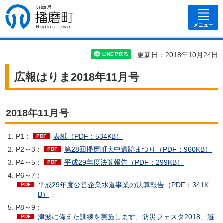
兵庫県 播磨
町
メニュー
更新日：2018年10月24日
広報はりま2018年11月号
2018年11月号
P1：
表紙（PDF：534KB）
P2～3：
第28回播磨町大中遺跡まつり（PDF：960KB）
P4～5：
平成29年度決算報告（PDF：299KB）
P6～7：
平成29年度公営企業水道事業の決算報告（PDF：341K
B）
P8～9：
津波に備えた訓練を実施します、防災フェスタ2018、避