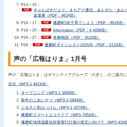
P14～15：
きゃんぱすだより、まちアド通信、あんぜん・あん
楽屋裏（PDF：962KB）
P16～17：
播磨町DE子育てしよう（PDF：852KB）
P18～25：
Information（PDF：4,408KB）
P26～27：
各種相談（PDF：952KB）
P28：
播磨町ダイジェスト2025年（PDF：221KB）
声の「広報はりま」1月号
声の「広報はりま」はボランティアグループ「のぎく」のご協力
目次（MP3-1,481KB）
オープニング（MP3-1,389KB）
新年のごあいさつ（MP3-2,084KB）
ふるさと彩はっけん（MP3-1,207KB）
播磨町スマートエコライフ（MP3-785KB）
播磨町地球温暖化対策実行計画の策定に向けて（MP3-42K