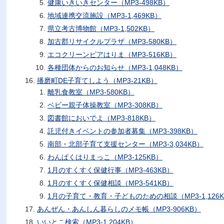
健康いきいきセンター（MP3-498KB）
地域連携交流施設（MP3-1,469KB）
県立考古博物館（MP3-1,502KB）
加古郡リサイクルプラザ（MP3-580KB）
エコクリーンピアはりま（MP3-516KB）
各種団体からのお知らせ（MP3-1,048KB）
播磨町DE子育てしよう（MP3-21KB）
離乳食教室（MP3-580KB）
ベビー親子体操教室（MP3-308KB）
図書館においでよ（MP3-818KB）
託児付きイベントの参加者募集（MP3-398KB）
南部・北部子育て支援センター（MP3-3,034KB）
わんぱくはりまっこ（MP3-125KB）
1月のすくすく保健行事（MP3-463KB）
1月のすくすく保健相談（MP3-541KB）
1月の子育て・教育・子どものための相談（MP3-1,126K
あんぜん・あんしん暮らしのメモ帳（MP3-906KB）
いいとこ検索（MP3-1,204KB）