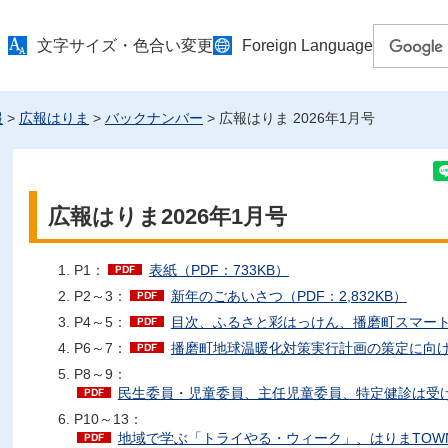
文字サイズ・色合い変更
Foreign Language
報
>
広報はりま
>
バックナンバー
> 広報はりま 2026年1月号
広報はりま2026年1月号
P1：
表紙（PDF：733KB）
P2～3：
新年のごあいさつ（PDF：2,832KB）
P4～5：
目次、ふるさと彩はっけん、播磨町スマートエコ
P6～7：
播磨町地球温暖化対策実行計画の策定に向けて
P8～9：
民生委員・児童委員、主任児童委員、特定健診は受けまし
P10～13：
地域で学ぶ「トライやる・ウィーク」、はりまTOWN☆N