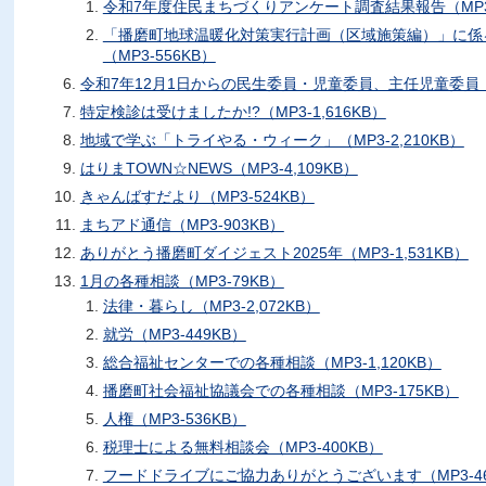
令和7年度住民まちづくりアンケート調査結果報告（MP3-4
「播磨町地球温暖化対策実行計画（区域施策編）」に係
（MP3-556KB）
令和7年12月1日からの民生委員・児童委員、主任児童委員（MP
特定検診は受けましたか!?（MP3-1,616KB）
地域で学ぶ「トライやる・ウィーク」（MP3-2,210KB）
はりまTOWN☆NEWS（MP3-4,109KB）
きゃんばすだより（MP3-524KB）
まちアド通信（MP3-903KB）
ありがとう播磨町ダイジェスト2025年（MP3-1,531KB）
1月の各種相談（MP3-79KB）
法律・暮らし（MP3-2,072KB）
就労（MP3-449KB）
総合福祉センターでの各種相談（MP3-1,120KB）
播磨町社会福祉協議会での各種相談（MP3-175KB）
人権（MP3-536KB）
税理士による無料相談会（MP3-400KB）
フードドライブにご協力ありがとうございます（MP3-46