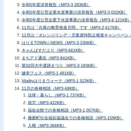
令和5年度決算報告（MP3-3,283KB）
令和5年度公営企業水道事業の決算報告（MP3-3,032KB）
令和5年度公営企業下水道事業の決算報告（MP3-6,121KB
11月は「兵庫の教育推進月間」です（MP3-2,617KB）
11月は「オレンジリング・児童虐待防止推進キャンペーン」です
はりまTOWN☆NEWS（MP3-3,230KB）
きゃんぱすだより（MP3-661KB）
まちアド通信（MP3-841KB）
第32回大中遺跡まつり（MP3-3,183KB）
健幸フェス（MP3-1,481KB）
Vitalityはりまウォーク（MP3-1,523KB）
11月の各種相談（MP3-68KB）
法律・暮らし（MP3-1,737KB）
就労（MP3-422KB）
福祉会館での各種相談（MP3-1,057KB）
播磨町社会福祉協議会での各種相談（MP3-159KB）
人権（MP3-366KB）