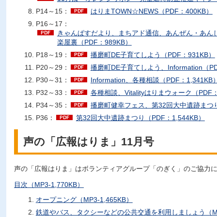
P14～15：
はりまTOWN☆NEWS（PDF：400KB）
P16～17：
きゃんぱすだより、まちアド通信、あんぜん・あん
楽屋裏（PDF：989KB）
P18～19：
播磨町DE子育てしよう（PDF：931KB）
P20～29：
播磨町DE子育てしよう、Information（PD
P30～31：
Information、各種相談（PDF：1,341KB
P32～33：
各種相談、Vitalityはりまウォーク（PDF：
P34～35：
播磨町健幸フェス、第32回大中遺跡まつり（
P36：
第32回大中遺跡まつり（PDF：1,544KB）
声の「広報はりま」11月号
声の「広報はりま」はボランティアグループ「のぎく」のご協力
目次（MP3-1,770KB）
オープニング（MP3-1,465KB）
鉄道やバス、タクシーなどの公共交通を利用しましょう（MP3-