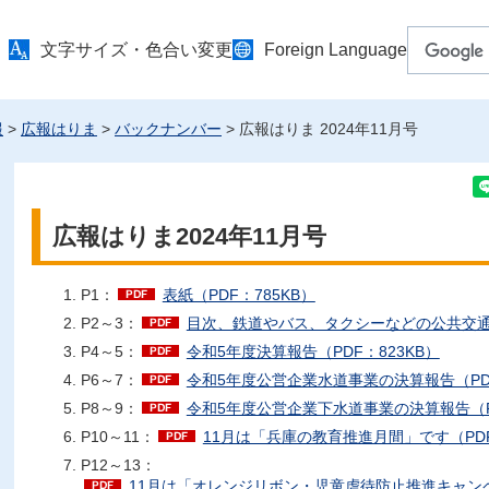
文字サイズ・色合い変更
Foreign Language
報
>
広報はりま
>
バックナンバー
> 広報はりま 2024年11月号
広報はりま2024年11月号
P1：
表紙（PDF：785KB）
P2～3：
目次、鉄道やバス、タクシーなどの公共交通を
P4～5：
令和5年度決算報告（PDF：823KB）
P6～7：
令和5年度公営企業水道事業の決算報告（PDF
P8～9：
令和5年度公営企業下水道事業の決算報告（PD
P10～11：
11月は「兵庫の教育推進月間」です（PDF
P12～13：
11月は「オレンジリボン・児童虐待防止推進キャンペー