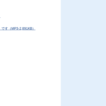
）
（MP3-2,891KB）