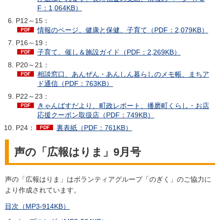
F：1,064KB）
P12～15：
情報のページ、健康と保健、子育て（PDF：2,079KB）
P16～19：
子育て、催し＆施設ガイド（PDF：2,269KB）
P20～21：
相談窓口、あんぜん・あんしん暮らしのメモ帳、まちア
ド通信（PDF：763KB）
P22～23：
きゃんばすだより、町政レポート、播磨町くらし・お店
応援クーポン取扱店（PDF：749KB）
P24：
裏表紙（PDF：761KB）
声の「広報はりま」9月号
声の「広報はりま」はボランティアグループ「のぎく」のご協力に
より作成されています。
目次（MP3-914KB）