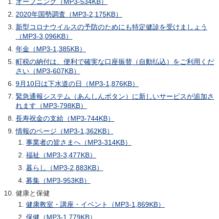
オープニング（MP3-534KB）
2020年国勢調査（MP3-2,175KB）
新型コロナウイルスの予防のためにも特定健診を受けましょう
（MP3-3,096KB）
年金（MP3-1,385KB）
町税の納付は、便利で確実な口座振替（自動払込）をご利用くだ
さい（MP3-607KB）
9月10日は下水道の日（MP3-1,876KB）
緊急通報システム（あんしんボタン）に新しいサービスが追加さ
れます（MP3-798KB）
長寿祝金の支給（MP3-744KB）
情報のページ（MP3-1,362KB）
事業者の皆さまへ（MP3-314KB）
福祉（MP3-3,477KB）
暮らし（MP3-2,883KB）
募集（MP3-953KB）
健康と保健
健康教室・講座・イベント（MP3-1,869KB）
保健（MP3-1,779KB）