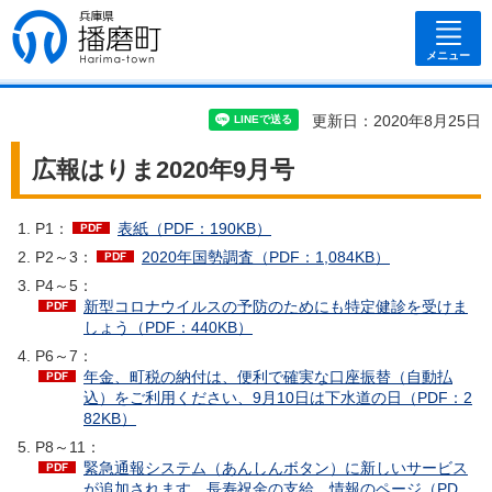
兵庫県 播磨
町
メニュー
更新日：2020年8月25日
広報はりま2020年9月号
P1：
表紙（PDF：190KB）
P2～3：
2020年国勢調査（PDF：1,084KB）
P4～5：
新型コロナウイルスの予防のためにも特定健診を受けま
しょう（PDF：440KB）
P6～7：
年金、町税の納付は、便利で確実な口座振替（自動払
込）をご利用ください、9月10日は下水道の日（PDF：2
82KB）
P8～11：
緊急通報システム（あんしんボタン）に新しいサービス
が追加されます、長寿祝金の支給、情報のページ（PD