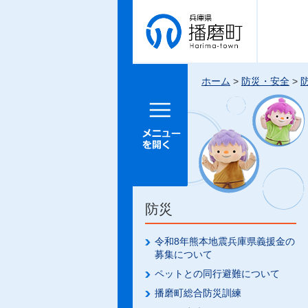
兵庫県 播
磨町
ホーム
>
防災・安全
>
メニュー
を開く
防災
令和8年熊本地震兵庫県義援金の
募集について
ペットとの同行避難について
播磨町総合防災訓練