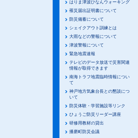
はりま津波ひなんウォーキング
罹災届出証明書について
防災備蓄について
シェイクアウト訓練とは
大雨などの警報について
津波警報について
緊急地震速報
テレビのデータ放送で災害関連
情報が取得できます
南海トラフ地震臨時情報につい
て
神戸地方気象台長との懇談につ
いて
防災体験・学習施設等リンク
ひょうご防災リーダー講座
研修用教材の貸出
播磨町防災会議