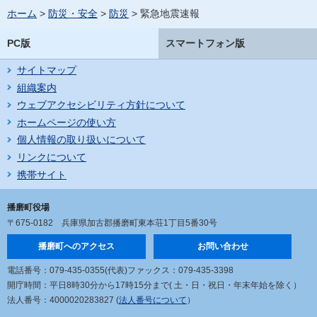
ホーム
>
防災・安全
>
防災
> 緊急地震速報
PC版
スマートフォン版
サイトマップ
組織案内
ウェブアクセシビリティ方針について
ホームページの使い方
個人情報の取り扱いについて
リンクについて
携帯サイト
播磨町役場
〒675-0182
兵庫県加古郡播磨町東本荘1丁目5番30号
播磨町へのアクセス
お問い合わせ
電話番号：079-435-0355(代表)
ファックス：079-435-3398
開庁時間：平日8時30分から17時15分まで
( 土・日・祝日・年末年始を除く）
法人番号：4000020283827 (
法人番号について
）