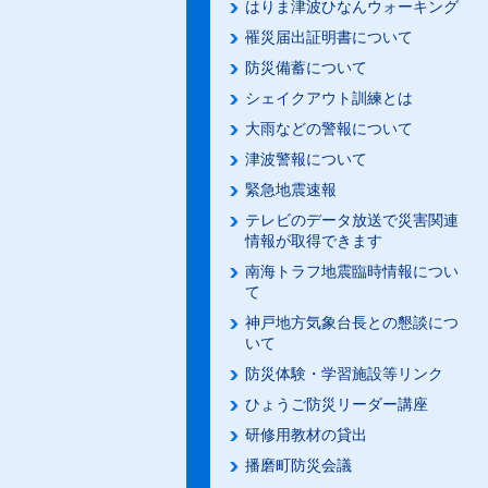
はりま津波ひなんウォーキング
罹災届出証明書について
防災備蓄について
シェイクアウト訓練とは
大雨などの警報について
津波警報について
緊急地震速報
テレビのデータ放送で災害関連
情報が取得できます
南海トラフ地震臨時情報につい
て
神戸地方気象台長との懇談につ
いて
防災体験・学習施設等リンク
ひょうご防災リーダー講座
研修用教材の貸出
播磨町防災会議