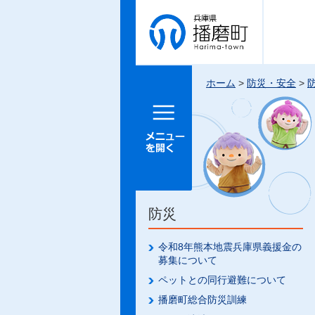
兵庫県 播
磨町
ホーム
>
防災・安全
>
メニュー
を開く
防災
令和8年熊本地震兵庫県義援金の
募集について
ペットとの同行避難について
播磨町総合防災訓練