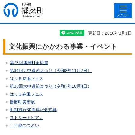
兵庫県 播磨
町
メニュー
更新日：2016年3月1日
文化振興にかかわる事業・イベント
第73回播磨町美術展
第34回大中遺跡まつり（令和8年11月7日）
はりま春風フェス
第33回大中遺跡まつり（令和7年10月4日）
はりま春風フェス
播磨町美術展
町制施行60周年記念式典
ストリートピアノ
二十歳のつどい