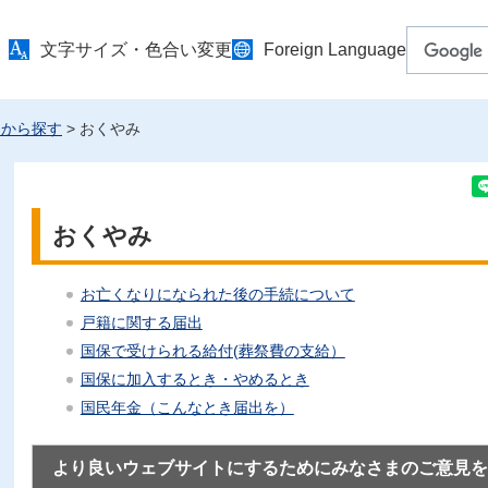
文字サイズ・色合い変更
Foreign Language
トから探す
> おくやみ
おくやみ
お亡くなりになられた後の手続について
戸籍に関する届出
国保で受けられる給付(葬祭費の支給）
国保に加入するとき・やめるとき
国民年金（こんなとき届出を）
より良いウェブサイトにするためにみなさまのご意見を