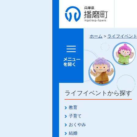
兵庫県 播
磨町
ホーム
>
ライフイベン
メニュー
を開く
ライフイベントから探す
教育
子育て
おくやみ
結婚