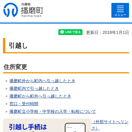
兵庫県 播磨
町
メニュー
更新日：2018年1月1日
引越し
住所変更
播磨町外から町内へ引っ越したとき
播磨町内で引っ越したとき
播磨町から町外へ引っ越したとき
窓口・受付時間
播磨町立小学校・中学校の入学・転校について
（外部サイトへリン
ク）