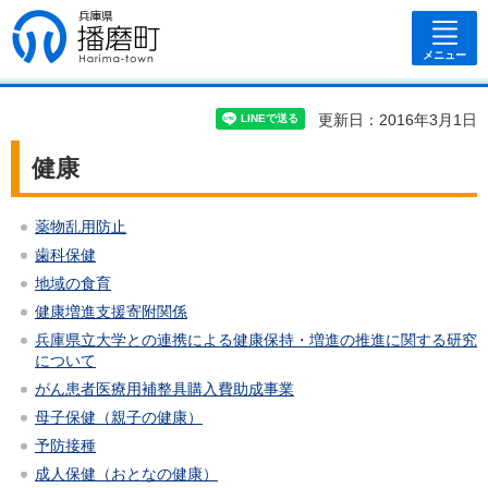
兵庫県 播磨
町
メニュー
更新日：2016年3月1日
健康
薬物乱用防止
歯科保健
地域の食育
健康増進支援寄附関係
兵庫県立大学との連携による健康保持・増進の推進に関する研究
について
がん患者医療用補整具購入費助成事業
母子保健（親子の健康）
予防接種
成人保健（おとなの健康）