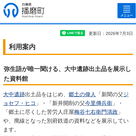
兵庫県 播磨
町
メニュー
更新日：2026年7月3日
利用案内
弥生語が唯一聞ける、大中遺跡出土品を展示し
た資料館
大中遺跡
出土品をはじめ、
郷土の偉人
「新聞の父
ジ
ョセフ・ヒコ
」・「新井開削の父
今里傳兵衛
」・
「郷土に尽くした苦労人庄屋
梅谷七右衛門清政
」
や、廃線となった別府鉄道の資料などを展示してい
ます。