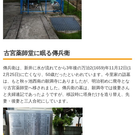
古宮薬師堂に眠る傳兵衛
傳兵衛は、新井に水が流れてから3年後の万治2(1659)年11月12日(1
2月25日)に亡くなり、50歳だったといわれています。今里家の詣墓
は、もと秋ヶ池西南の願満寺にありましたが、明治初めに廃寺とな
り古宮薬師堂へ移されました。傳兵衛の墓は、願満寺では後妻さん
と夫婦連記であったようですが、移設時に塔身だけを造り替え、先
妻・後妻と三人合祀にしています。