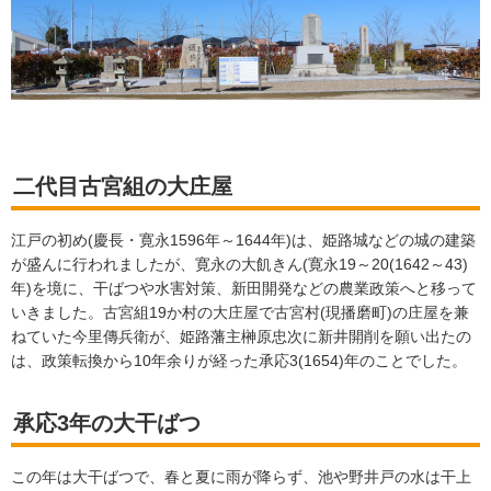
二代目古宮組の大庄屋
江戸の初め(慶長・寛永1596年～1644年)は、姫路城などの城の建築
が盛んに行われましたが、寛永の大飢きん(寛永19～20(1642～43)
年)を境に、干ばつや水害対策、新田開発などの農業政策へと移って
いきました。古宮組19か村の大庄屋で古宮村(現播磨町)の庄屋を兼
ねていた今里傳兵衛が、姫路藩主榊原忠次に新井開削を願い出たの
は、政策転換から10年余りが経った承応3(1654)年のことでした。
承応3年の大干ばつ
この年は大干ばつで、春と夏に雨が降らず、池や野井戸の水は干上