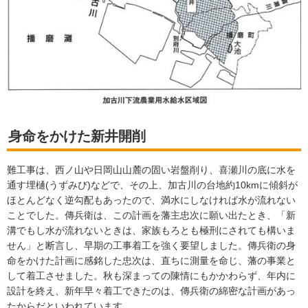
身命をかけた新井開削
難工事は、西ノ山や日岡山山麓の固い岩盤削り、喜瀬川の底に水を
通す埋樋(うずみび)などで、その上、加古川の台地約10kmに傾斜が
ほとんどなく逆勾配もあったので、満水にしなければ水が流れない
ことでした。傳兵衛は、この計画を藩主忠次に願い出たとき、「新
溝でもし水が流れないときは、家族もろとも極刑にされても構いま
せん」と断言し、早期の工事着工を強く要望しました。傳兵衛の身
命をかけた計画に感銘した忠次は、直ちに測量を命じ、藩の事業と
して着工させました。秋も深まっての陳情にもかかわらず、年内に
設計を終え、新年早々着工できたのは、傳兵衛の綿密な計画があっ
たからだといわれています。