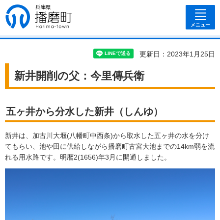
兵庫県 播磨
町
メニュー
更新日：2023年1月25日
新井開削の父：今里傳兵衛
五ヶ井から分水した新井（しんゆ）
新井は、加古川大堰(八幡町中西条)から取水した五ヶ井の水を分け
てもらい、池や田に供給しながら播磨町古宮大池までの14km弱を流
れる用水路です。明暦2(1656)年3月に開通しました。