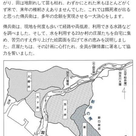
がり、田は地割れして苗も枯れ、わずかにとれた米もほとんどがく
ず米で、来年の種籾さえありませんでした。これでは餓死者が出る
と思った傳兵衛は、多年の念願を実現させる一大決心をします。
傳兵衛は、現地を何度も歩いて経路や高低差、利用できる水路など
を調べました。そして、水を利用する23か村の庄屋たちを自宅に集
め、苦労のすえ作り上げた絵図面を広げて水の恵みを説明しまし
た。庄屋たちは、その計画に心打たれ、全員が陳情書に署名して協
力を誓いました。