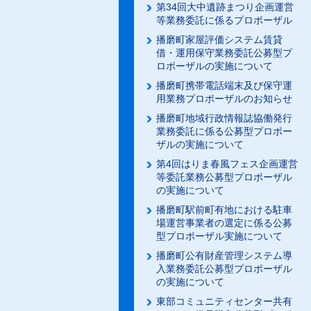
第34回大中遺跡まつり企画運営
等業務委託に係るプロポーザル
播磨町家屋評価システム賃貸
借・運用保守業務委託公募型プ
ロポーザルの実施について
播磨町携帯電話端末及び保守運
用業務プロポーザルのお知らせ
播磨町地域行政情報誌協働発行
業務委託に係る公募型プロポー
ザルの実施について
第4回はりま春風フェス企画運営
等委託業務公募型プロポーザル
の実施について
播磨町駅前町有地における駐車
場運営事業者の選定に係る公募
型プロポーザル実施について
播磨町公有財産管理システム導
入業務委託公募型プロポーザル
の実施について
東部コミュニティセンター共有