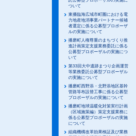
託公募型プロポーザルの実施に
ついて
東播臨海広域市町圏における電
力地産地消事業パートナー候補
者選定に係る公募型プロポーザ
ルの実施について
播磨町人権尊重のまちづくり推
進計画策定支援業務委託に係る
公募型プロポーザルの実施につ
いて
第33回大中遺跡まつり企画運営
等業務委託公募型プロポーザル
の実施について
播磨町西野添・北野添地区基幹
管路等布設替工事に係る公募型
プロポーザルの実施について
播磨町地球温暖化対策実行計画
（区域施策編）策定支援業務に
係る公募型プロポーザルの実施
について
組織機構改革効果検証及び業務