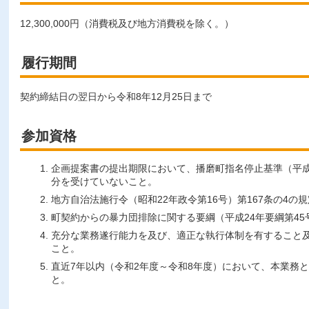
12,300,000円（消費税及び地方消費税を除く。）
履行期間
契約締結日の翌日から令和8年12月25日まで
参加資格
企画提案書の提出期限において、播磨町指名停止基準（平成
分を受けていないこと。
地方自治法施行令（昭和22年政令第16号）第167条の4
町契約からの暴力団排除に関する要綱（平成24年要綱第4
充分な業務遂行能力を及び、適正な執行体制を有すること
こと。
直近7年以内（令和2年度～令和8年度）において、本業務
と。