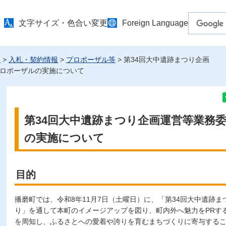
文字サイズ・色合い変更
Foreign Language
業
>
入札・契約情報
>
プロポーザル等
> 第34回大中遺跡まつり企画
ロポーザルの実施について
第34回大中遺跡まつり企画運営等業務
の実施について
目的
播磨町では、令和8年11月7日（土曜日）に、「第34回大中遺跡
り」を通して本町のイメージアップを図り、町内外へ魅力をPRす
を周知し、ふるさとへの愛着や誇りを育むまちづくりに寄与する