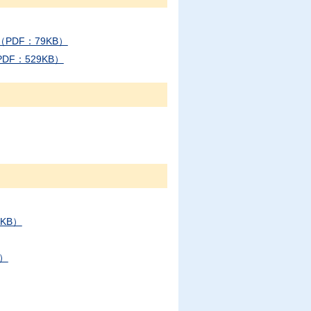
DF：79KB）
F：529KB）
KB）
B）