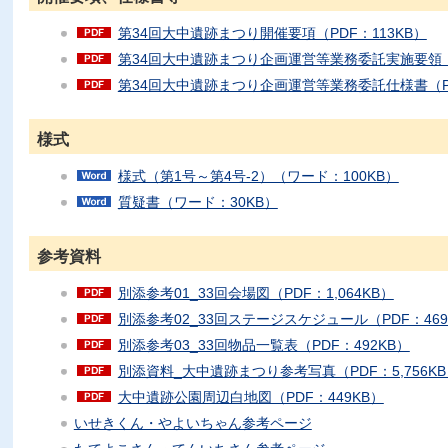
第34回大中遺跡まつり開催要項（PDF：113KB）
第34回大中遺跡まつり企画運営等業務委託実施要領（P
第34回大中遺跡まつり企画運営等業務委託仕様書（PD
様式
様式（第1号～第4号-2）（ワード：100KB）
質疑書（ワード：30KB）
参考資料
別添参考01_33回会場図（PDF：1,064KB）
別添参考02_33回ステージスケジュール（PDF：469
別添参考03_33回物品一覧表（PDF：492KB）
別添資料_大中遺跡まつり参考写真（PDF：5,756K
大中遺跡公園周辺白地図（PDF：449KB）
いせきくん・やよいちゃん参考ページ