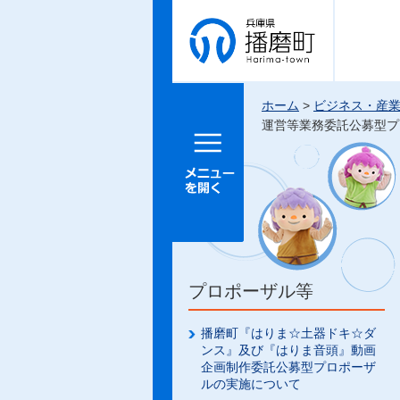
兵庫県 播
磨町
ホーム
>
ビジネス・産
運営等業務委託公募型プ
メニュー
を開く
プロポーザル等
播磨町『はりま☆土器ドキ☆ダ
ンス』及び『はりま音頭』動画
企画制作委託公募型プロポーザ
ルの実施について