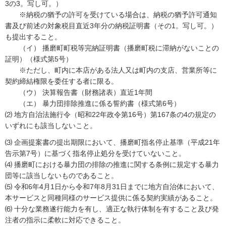
3の3。写し可。）
※納税の猶予の許可を受けている場合は、納税の猶予許可通知
書及び前述の対象税目直近3年分の納税証明書（その1。写し可。）
も提出すること。
（イ） 播磨町町税等完納証明書（播磨町税に滞納がないことの
証明）（様式第5号）
※ただし、町内に本店がある法人又は町内の支店、営業所等に
契約締結権限を委任する者に限る。
（ウ） 決算報告書（財務諸表）直近1年間
（エ） 暴力団排除推進に係る誓約書（様式第6号）
⑵ 地方自治法施行令（昭和22年政令第16号）第167条の4の規定の
いずれにも該当しないこと。
⑶ 企画提案書の提出期限において、播磨町指名停止基準（平成21年
告示第7号）に基づく指名停止処分を受けていないこと。
⑷ 播磨町における暴力団の排除の推進に関する条例に規定する暴力
団等に該当しないものであること。
⑸ 令和6年4月1日から令和7年8月31日までに地方自治体において、
本サービスと同種同様のサービス提供に係る契約実績があること。
⑹ 十分な業務遂行能力を有し、適正な執行体制を有すること及び発
注者の指示に柔軟に対応できること。