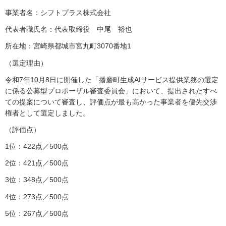
事業者名：シフトプラス株式会社
代表者職氏名：代表取締役 中尾 裕也
所在地：宮崎県都城市宮丸町3070番地1
（選定理由）
令和7年10月8日に開催した「播磨町生成AIサービス提供業務の選定
に係る公募型プロポーザル審査委員会」において、提出されたすべ
ての提案について審査し、評価点が最も高かった事業者を優先交渉
権者として選定しました。
（評価点）
1位：422点／500点
2位：421点／500点
3位：348点／500点
4位：273点／500点
5位：267点／500点