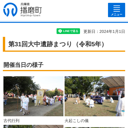
兵庫県 播磨
町
メニュー
更新日：2024年1月1日
第31回大中遺跡まつり（令和5年）
開催当日の様子
古代行列
火起こしの儀