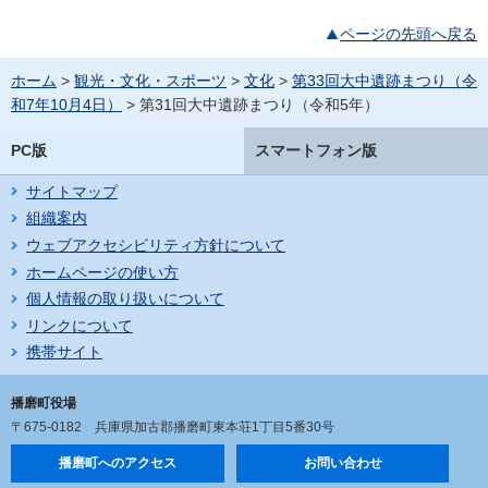
ページの先頭へ戻る
ホーム
>
観光・文化・スポーツ
>
文化
>
第33回大中遺跡まつり（令
和7年10月4日）
> 第31回大中遺跡まつり（令和5年）
PC版
スマートフォン版
サイトマップ
組織案内
ウェブアクセシビリティ方針について
ホームページの使い方
個人情報の取り扱いについて
リンクについて
携帯サイト
播磨町役場
〒675-0182
兵庫県加古郡播磨町東本荘1丁目5番30号
播磨町へのアクセス
お問い合わせ