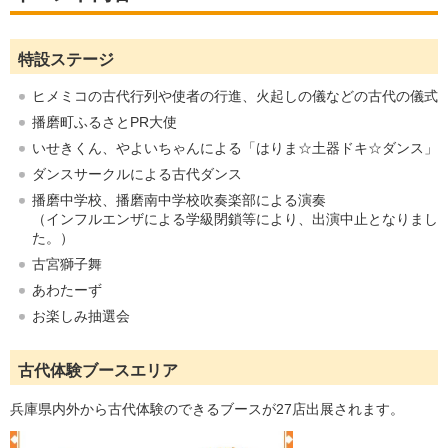
特設ステージ
ヒメミコの古代行列や使者の行進、火起しの儀などの古代の儀式
播磨町ふるさとPR大使
いせきくん、やよいちゃんによる「はりま☆土器ドキ☆ダンス」
ダンスサークルによる古代ダンス
播磨中学校、播磨南中学校吹奏楽部による演奏
（インフルエンザによる学級閉鎖等により、出演中止となりまし
た。）
古宮獅子舞
あわたーず
お楽しみ抽選会
古代体験ブースエリア
兵庫県内外から古代体験のできるブースが27店出展されます。