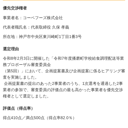
優先交渉権者
事業者名：コーベフーズ株式会社
代表者職氏名：代表取締役 久保 孝義
所在地：神戸市中央区東川崎町1丁目1番3号
選定理由
令和8年2月3日に開催した「令和7年度播磨町学校給食調理配送等業
務プロポーザル審査委員会
（第5回）」において、企画提案書及び企画提案に係るヒアリング審
査を実施しました。
企画提案書の提出のあった2事業者のうち、1次選考を通過した2事
業者の参加で、審査委員の評価点の最も高かった事業者を優先交渉
権者として選定しました。
評価点（得点率）
得点410点／満点500点（得点率82.0％）