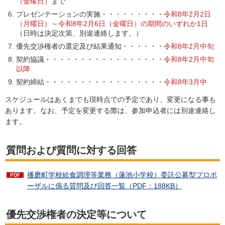
（金曜日）
まで
プレゼンテーションの実施・・・・・・・・・
令和8年2月2日
（月曜日）～令和8年2月6日（金曜日）の期間のいずれか1日
（日時は決定次第、別途連絡します。）
優先交渉権者の選定及び結果通知・・・・・・
令和8年2月中旬
契約協議・・・・・・・・・・・・・・・・・
令和8年2月中旬
以降
契約締結・・・・・・・・・・・・・・・・・
令和8年3月中
スケジュールはあくまでも現時点での予定であり、変更になる事も
あります。なお、予定を変更する際は、参加申込者には別途連絡し
ます。
質問および質問に対する回答
播磨町学校給食調理等業務（蓮池小学校）委託公募型プロポ
ーザルに係る質問及び回答一覧（PDF：188KB）
優先交渉権者の決定等について