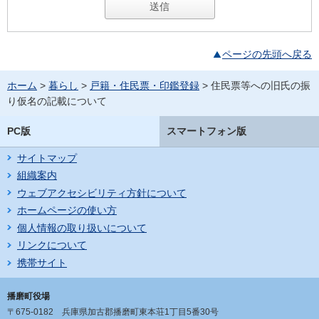
ページの先頭へ戻る
ホーム
>
暮らし
>
戸籍・住民票・印鑑登録
> 住民票等への旧氏の振
り仮名の記載について
PC版
スマートフォン版
サイトマップ
組織案内
ウェブアクセシビリティ方針について
ホームページの使い方
個人情報の取り扱いについて
リンクについて
携帯サイト
播磨町役場
〒675-0182
兵庫県加古郡播磨町東本荘1丁目5番30号