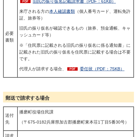
旧氏の振り仮名記載請求書（PDF：61KB）
来庁される方の
本人確認書類
（個人番号カード、運転免許
証、旅券等）
旧氏の振り仮名が確認できるもの（旅券、預金通帳、キャ
必要
ッシュカード等）
書類
※「住民票に記載される旧氏の振り仮名に係る通知書」に
記載された旧氏の振り仮名を住民票に記載する場合は不要
です。
代理人が請求する場合、
委任状（PDF：75KB）
郵送で請求する場合
播磨町役場住民課
送付
先
（〒675-0182兵庫県加古郡播磨町東本荘1丁目5番30号）
請求