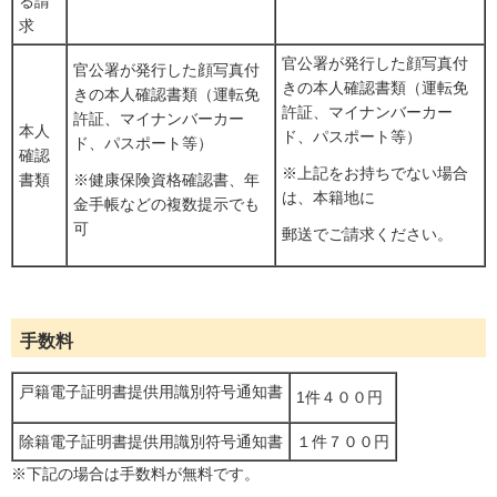
る請
求
官公署が発行した顔写真付
官公署が発行した顔写真付
きの本人確認書類（運転免
きの本人確認書類（運転免
許証、マイナンバーカー
許証、マイナンバーカー
本人
ド、パスポート等）
ド、パスポート等）
確認
※上記をお持ちでない場合
書類
※健康保険資格確認書、年
は、本籍地に
金手帳などの複数提示でも
可
郵送でご請求ください。
手数料
戸籍電子証明書提供用識別符号通知書
1件４００円
除籍電子証明書提供用識別符号通知書
１件７００円
※下記の場合は手数料が無料です。