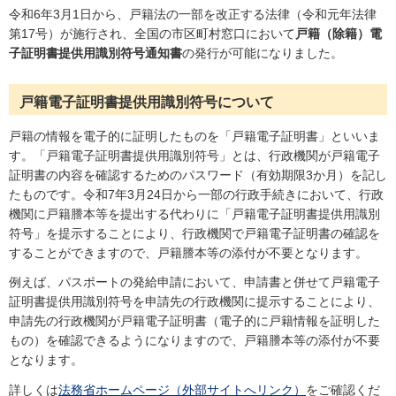
令和6年3月1日から、戸籍法の一部を改正する法律（令和元年法律
第17号）が施行され、全国の市区町村窓口において
戸籍（除籍）電
子証明書提供用識別符号通知書
の発行が可能になりました。
戸籍電子証明書提供用識別符号について
戸籍の情報を電子的に証明したものを「戸籍電子証明書」といいま
す。「戸籍電子証明書提供用識別符号」とは、行政機関が戸籍電子
証明書の内容を確認するためのパスワード（有効期限3か月）を記し
たものです。令和7年3月24日から一部の行政手続きにおいて、行政
機関に戸籍謄本等を提出する代わりに「戸籍電子証明書提供用識別
符号」を提示することにより、行政機関で戸籍電子証明書の確認を
することができますので、戸籍謄本等の添付が不要となります。
例えば、パスポートの発給申請において、申請書と併せて戸籍電子
証明書提供用識別符号を申請先の行政機関に提示することにより、
申請先の行政機関が戸籍電子証明書（電子的に戸籍情報を証明した
もの）を確認できるようになりますので、戸籍謄本等の添付が不要
となります。
詳しくは
法務省ホームページ（外部サイトへリンク）
をご確認くだ