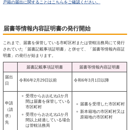
戸籍の
届出に関することはこちらをご確認ください。
届書等情報内容証明書の発行開始
これまで、届書を保管している市町区村または管轄法務局にて発行
されていた「届書記載事項証明書」と併せて、「届書等情報内容証
明書」の発行が始まります。
届書記載事項証明書
届書等情報内容証明書
届出
令和6年2月29日以前
令和6年3月1日以降
日
受理からおおむね1か月
間は届書を保管している
申請
届書を受理した市区町村
市区町村
（請
新本籍地の市区町村又は
受理からおおむね1か月
求）
原籍地の市区町村
間以上経過している場合
先
は管轄法務局