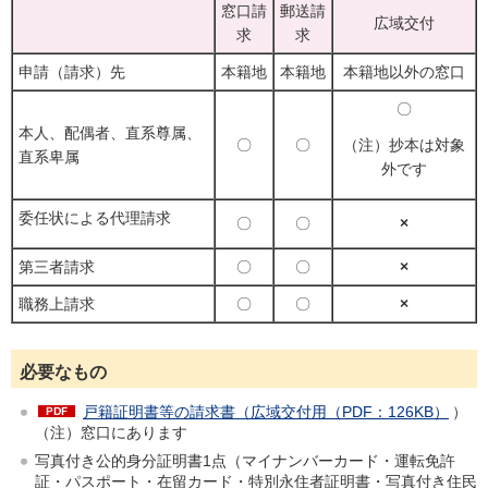
窓口請
郵送請
広域交付
求
求
申請（請求）先
本籍地
本籍地
本籍地以外の窓口
〇
本人、配偶者、直系尊属、
〇
〇
（注）抄本は対象
直系卑属
外です
委任状による代理請求
〇
〇
×
第三者請求
〇
〇
×
職務上請求
〇
〇
×
必要なもの
戸籍証明書等の請求書（広域交付用（PDF：126KB）
）
（注）窓口にあります
写真付き公的身分証明書1点（マイナンバーカード・運転免許
証・パスポート・在留カード・特別永住者証明書・写真付き住民