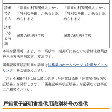
請求
「届書の利害関係人」かつ
「届書の利害関係人」かつ
でき
「特別な事由」があると認
「特別な事由」があると認
る方
められる方
められる方
請求
でき
届書の処理終了後
届書の処理終了後
る時
期
本籍が播磨町・加古川市・高砂市・稲美町にある方の管轄法務局は
神戸地方法務局加古川支局です。
届書記載事項証明書の詳細は
法務局のホームページ（外部サイトへ
リンク）
をご確認ください。
（注）令和6年3月1日以降に受理した届書は原則「届書等情報内容
証明書」を発行します。「届書記載事項証明書」が必要な方は事前
にご相談ください。
戸籍電子証明書提供用識別符号の提供