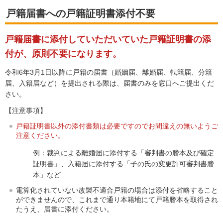
戸籍届書への戸籍証明書添付不要
戸籍届書に添付していただいていた戸籍証明書の添
付が、原則不要になります。
令和6年3月1日以降に戸籍の届書（婚姻届、離婚届、転籍届、分籍
届、入籍届など）を提出される際は、届書のみを窓口へご提出くだ
さい。
【注意事項】
戸籍証明書以外の添付書類は必要ですのでお間違えの無いようご
注意ください。
例：裁判による離婚届に添付する「審判書の謄本及び確定
証明書」、入籍届に添付する「子の氏の変更許可審判書謄
本」など
電算化されていない改製不適合戸籍の場合は添付を省略すること
ができませんので、これまで通り本籍地にて戸籍謄本を取得され
たうえ、届書に添付ください。