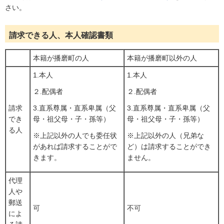
さい。
請求できる人、本人確認書類
本籍が播磨町の人
本籍が播磨町以外の人
1.本人
1.本人
２.配偶者
２.配偶者
請求
3.直系尊属・直系卑属（父
3.直系尊属・直系卑属（父
でき
母・祖父母・子・孫等）
母・祖父母・子・孫等）
る人
※上記以外の人でも委任状
※上記以外の人（兄弟な
があれば請求することがで
ど）は請求することができ
きます。
ません。
代理
人や
郵送
可
不可
によ