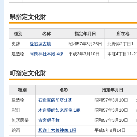
県指定文化財
種別
名称
指定年月日
所在地
史跡
愛宕塚古墳
昭和57年3月26日
北野添2丁目1
建造物
阿閇神社本殿:4棟
平成3年3月10日
本荘4丁目11-2
町指定文化財
種別
名称
指定年月日
建造物
石造宝篋印塔:1基
昭和57年3月10日
彫刻
木造薬師如来座像:1躯
昭和57年3月10日
無形民俗
古宮獅子舞
昭和57年3月10日
絵画
釈迦十六善神像:1幅
平成5年9月14日