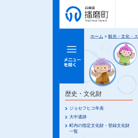
兵庫県 播
磨町
ホーム
>
観光・文化・
メニュー
を開く
歴史・文化財
ジョセフヒコ年表
大中遺跡
町内の指定文化財・登録文化財
一覧