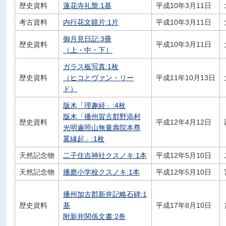
歴史資料
蓮花寺礼盤:1基
平成10年3月11日
考古資料
内行花文鏡片:1片
平成10年3月11日
御月見日記:3冊
歴史資料
平成10年3月11日
（上・中・下）
ガラス板写真:1枚
歴史資料
（ヒコとヴァン・リー
平成11年10月13日
ド）
版木「理趣経」:4枚
版木「播州賀古郡野添村
歴史資料
平成12年4月12日
光明遍照山無量壽院本尊
畧縁起」:1枚
天然記念物
二子住吉神社クスノキ:1本
平成12年5月10日
天然記念物
播磨小学校クスノキ:1本
平成12年5月10日
播州加古郡新井記略石碑:1
歴史資料
基
平成17年8月10日
附新井関係文書:2巻