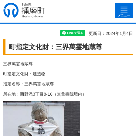
兵庫県 播磨
町
メニュー
更新日：2024年1月4日
町指定文化財：三界萬霊地蔵尊
三界萬霊地蔵尊
町指定文化財：建造物
指定名称：三界萬霊地蔵尊
所在地：西野添3丁目8-16（無量壽院境内）