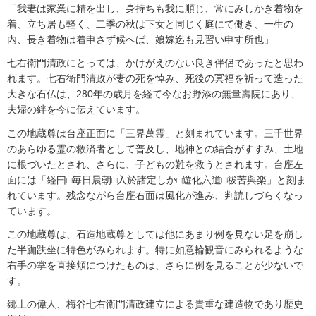
「我妻は家業に精を出し、身持ちも我に順じ、常にみしかき着物を
着、立ち居も軽く、二季の秋は下女と同じく庭にて働き、一生の
内、長き着物は着申さず候へば、娘嫁迄も見習い申す所也」
七右衛門清政にとっては、かけがえのない良き伴侶であったと思わ
れます。七右衛門清政が妻の死を悼み、死後の冥福を祈って造った
大きな石仏は、280年の歳月を経て今なお野添の無量壽院にあり、
夫婦の絆を今に伝えています。
この地蔵尊は台座正面に「三界萬霊」と刻まれています。三千世界
のあらゆる霊の救済者として普及し、地神との結合がすすみ、土地
に根づいたとされ、さらに、子どもの難を救うとされます。台座左
面には「経曰□毎日晨朝□入於諸定しか□遊化六道□祓苦與楽」と刻ま
れています。残念ながら台座右面は風化が進み、判読しづらくなっ
ています。
この地蔵尊は、石造地蔵尊としては他にあまり例を見ない足を崩し
た半跏趺坐に特色がみられます。特に如意輪観音にみられるような
右手の掌を直接頬につけたものは、さらに例を見ることが少ないで
す。
郷土の偉人、梅谷七右衛門清政建立による貴重な建造物であり歴史