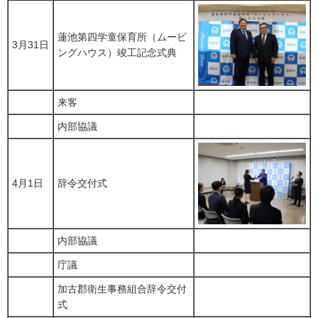
蓮池第四学童保育所（ムービ
3月31日
ングハウス）竣工記念式典
来客
内部協議
4月1日
辞令交付式
内部協議
庁議
加古郡衛生事務組合辞令交付
式