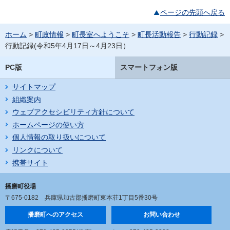
ページの先頭へ戻る
ホーム
>
町政情報
>
町長室へようこそ
>
町長活動報告
>
行動記録
>
行動記録(令和5年4月17日～4月23日）
PC版
スマートフォン版
サイトマップ
組織案内
ウェブアクセシビリティ方針について
ホームページの使い方
個人情報の取り扱いについて
リンクについて
携帯サイト
播磨町役場
〒675-0182
兵庫県加古郡播磨町東本荘1丁目5番30号
播磨町へのアクセス
お問い合わせ