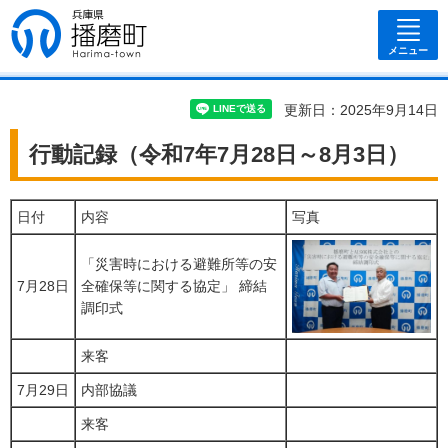
兵庫県 播磨
町
メニュー
更新日：2025年9月14日
行動記録（令和7年7月28日～8月3日）
日付
内容
写真
「災害時における避難所等の安
7月28日
全確保等に関する協定」 締結
調印式
来客
7月29日
内部協議
来客