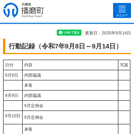
兵庫県 播磨
町
メニュー
更新日：2025年9月14日
行動記録（令和7年9月8日～9月14日）
日付
内容
写真
9月8日
内部協議
来客
9月9日
内部協議
9月定例会
9月10日
9月定例会
来客