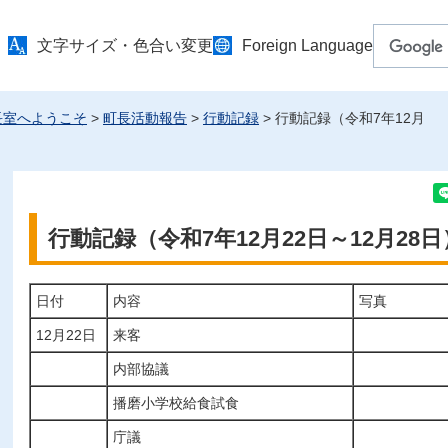
文字サイズ・色合い変更
Foreign Language
長室へようこそ
>
町長活動報告
>
行動記録
> 行動記録（令和7年12月
行動記録（令和7年12月22日～12月28日
日付
内容
写真
12月22日
来客
内部協議
播磨小学校給食試食
庁議