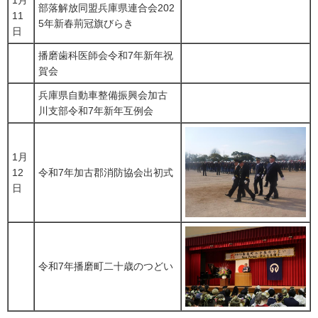
部落解放同盟兵庫県連合会202
11
5年新春荊冠旗びらき
日
播磨歯科医師会令和7年新年祝
賀会
兵庫県自動車整備振興会加古
川支部令和7年新年互例会
1月
12
令和7年加古郡消防協会出初式
日
令和7年播磨町二十歳のつどい