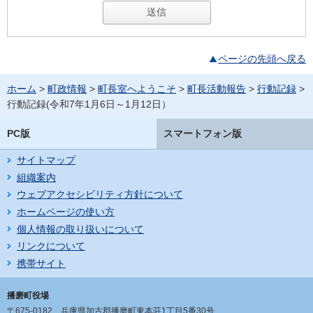
ページの先頭へ戻る
ホーム
>
町政情報
>
町長室へようこそ
>
町長活動報告
>
行動記録
>
行動記録(令和7年1月6日～1月12日）
PC版
スマートフォン版
サイトマップ
組織案内
ウェブアクセシビリティ方針について
ホームページの使い方
個人情報の取り扱いについて
リンクについて
携帯サイト
播磨町役場
〒675-0182
兵庫県加古郡播磨町東本荘1丁目5番30号