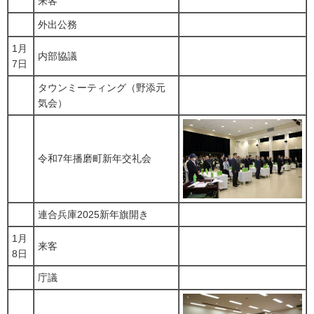
来客
外出公務
1月
内部協議
7日
タウンミーティング（野添元
気会）
令和7年播磨町新年交礼会
連合兵庫2025新年旗開き
1月
来客
8日
庁議