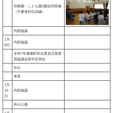
幼稚園・こども園3園合同研修
（不審者対応訓練）
内部協議
1月
内部協議
9日
令和7年播磨町民生委員児童委
員協議会新年定例会
外出
来客
1月
10
内部協議
日
外出公務
1月