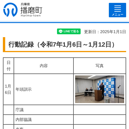
兵庫県 播磨
町
メニュー
更新日：2025年1月1日
行動記録（令和7年1月6日～1月12日）
日
内容
写真
付
1月
年頭訓示
6日
庁議
内部協議