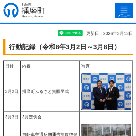
兵庫県 播磨
町
メニュー
更新日：2026年3月13日
行動記録（令和8年3月2日～3月8日）
日付
内容
写真
3月2日
播磨町ふるさと賞贈呈式
3月3日
3月定例会
自転車交通反則通告制度啓発