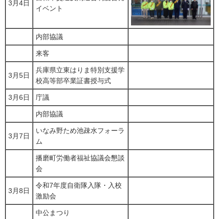
3月4日
イベント
内部協議
来客
兵庫県立東はりま特別支援学
3月5日
校高等部卒業証書授与式
3月6日
庁議
内部協議
いなみ野ため池疎水フォーラ
3月7日
ム
播磨町労働者福祉協議会懇談
会
令和7年度自衛隊入隊・入校
3月8日
激励会
中公まつり