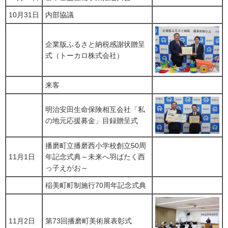
10月31日
内部協議
企業版ふるさと納税感謝状贈呈
式（トーカロ株式会社）
来客
明治安田生命保険相互会社「私
の地元応援募金」目録贈呈式
播磨町立播磨西小学校創立50周
11月1日
年記念式典～未来へ羽ばたく西
っ子えがお～
稲美町町制施行70周年記念式典
11月2日
第73回播磨町美術展表彰式